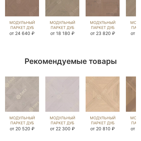
МОДУЛЬНЫЙ
МОДУЛЬНЫЙ
МОДУЛЬНЫЙ
МОД
ПАРКЕТ ДУБ
ПАРКЕТ ДУБ
ПАРКЕТ ДУБ
ПАРК
НОРТЕНБЕРГ
МОРТОН ДАВ
ДЖИЗАНО
ЖЕНЕ
от 24 640 ₽
от 18 180 ₽
от 23 820 ₽
от 2
РАТЛИН
ГРЕЙ
РАТЛИН
Г
(BRUSHED)
(BRUSHED)
(BRUSHED)
(BR
125130
124054
124718
12
Рекомендуемые товары
МОДУЛЬНЫЙ
МОДУЛЬНЫЙ
МОДУЛЬНЫЙ
МОД
ПАРКЕТ ДУБ
ПАРКЕТ ДУБ
ПАРКЕТ ДУБ
ПАРК
ШЕВЕРНИ
АНЖЭ
ГОРД
Г
от 20 520 ₽
от 22 300 ₽
от 20 810 ₽
от 2
ДАВ ГРЕЙ
ЗИМНЯЯ
КАРЛАЙЛ
COL
(BRUSHED)
СКАЗКА
NEW
S