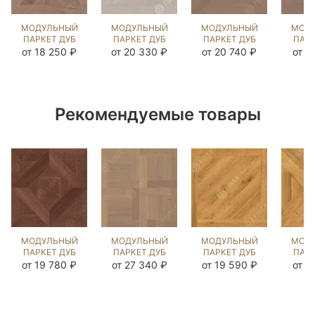
МОДУЛЬНЫЙ
МОДУЛЬНЫЙ
МОДУЛЬНЫЙ
МОД
ПАРКЕТ ДУБ
ПАРКЕТ ДУБ
ПАРКЕТ ДУБ
ПАРК
КАСТЕЛЬ
ШЕНОНСО
ГОРД
КЛ
от 18 250 ₽
от 20 330 ₽
от 20 740 ₽
от 1
НОРДИК NEW
ДАВ ГРЕЙ
РАТЛИН
РА
(BRUSHED)
(BRUSHED)
(BRUSHED)
(BR
125326
123837
122199
12
Рекомендуемые товары
МОДУЛЬНЫЙ
МОДУЛЬНЫЙ
МОДУЛЬНЫЙ
МОД
ПАРКЕТ ДУБ
ПАРКЕТ ДУБ
ПАРКЕТ ДУБ
ПАРК
ДАФФИЛД
ДЖИЗАНО
ЛУВР ГЕНТЛ
БЕ
от 19 780 ₽
от 27 340 ₽
от 19 590 ₽
от 1
ЧЁРНЫЙ
COLONIAL
NEW
(МО
ОРЕХ
STYLE
(BRUSHED)
ГЕН
(BRUSHED)
(BRUSHED)
1043744
(BR
123955
125319
10