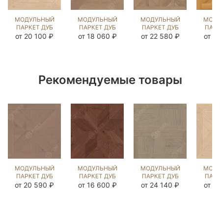
МОДУЛЬНЫЙ
МОДУЛЬНЫЙ
МОДУЛЬНЫЙ
МОД
ПАРКЕТ ДУБ
ПАРКЕТ ДУБ
ПАРКЕТ ДУБ
ПАРК
ШЕНОНСО
ГОРД
МАРИАНТУАНЕТТЕ
КА
от 20 100 ₽
от 18 060 ₽
от 22 580 ₽
от 2
КАРЛАЙЛ
COLONIAL
COLONIAL
ГЕН
NEW
STYLE
STYLE
(BR
(BRUSHED)
(BRUSHED)
(BRUSHED)
10
124710
125056
122779
Рекомендуемые товары
МОДУЛЬНЫЙ
МОДУЛЬНЫЙ
МОДУЛЬНЫЙ
МОД
ПАРКЕТ ДУБ
ПАРКЕТ ДУБ
ПАРКЕТ ДУБ
ПАРК
КАСТЕЛЬ
КОРФЕ
ДЖИЗАНО
ШЕ
от 20 590 ₽
от 16 600 ₽
от 24 140 ₽
от 1
РАТЛИН
ЧЁРНЫЙ
ДАВ ГРЕЙ
КА
(BRUSHED)
ОРЕХ
(BRUSHED)
123180
(BRUSHED)
123743
(BR
121190
12