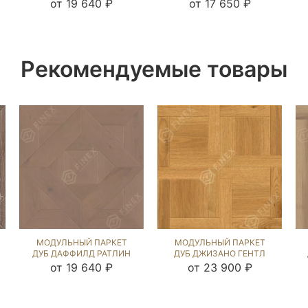
NEW (BRUSHED) 124845
NEW (BRUSHED) 123539
от 19 640 ₽
от 17 650 ₽
Рекомендуемые товары
МОДУЛЬНЫЙ ПАРКЕТ
МОДУЛЬНЫЙ ПАРКЕТ
ДУБ ДАФФИЛД РАТЛИН
ДУБ ДЖИЗАНО ГЕНТЛ
(BRUSHED) 121766
NEW (BRUSHED) 1043799
от 19 640 ₽
от 23 900 ₽