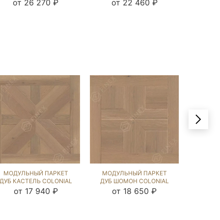
ЧЁРНЫЙ ОРЕХ (BRUSHED)
ОРЕХ (BRUSHED) 122060
NEW (B
от 26 270 ₽
от 22 460 ₽
от
123590
МОДУЛЬНЫЙ ПАРКЕТ
МОДУЛЬНЫЙ ПАРКЕТ
МОДУ
ДУБ КАСТЕЛЬ COLONIAL
ДУБ ШОМОН COLONIAL
ДУБ ЛА
STYLE (BRUSHED) 122387
STYLE (BRUSHED) 123546
ОРЕХ (
от 17 940 ₽
от 18 650 ₽
от