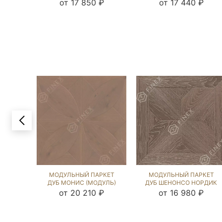
БРАУН (BRUSHED) 121761
ЧЁРНЫЙ ОРЕХ (BRUSHED)
от 17 850 ₽
от 17 440 ₽
123532
МОДУЛЬНЫЙ ПАРКЕТ
МОДУЛЬНЫЙ ПАРКЕТ
ДУБ МОНИС (МОДУЛЬ)
ДУБ ШЕНОНСО НОРДИК
РАТЛИН (BRUSHED)
NEW (BRUSHED) 121360
от 20 210 ₽
от 16 980 ₽
120078