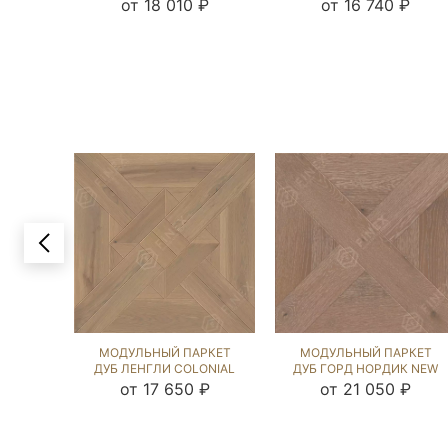
ОРЕХ (BRUSHED) 123855
БРАУН (BRUSHED) 122984
от 18 010 ₽
от 16 740 ₽
МОДУЛЬНЫЙ ПАРКЕТ
МОДУЛЬНЫЙ ПАРКЕТ
ДУБ ЛЕНГЛИ COLONIAL
ДУБ ГОРД НОРДИК NEW
STYLE (BRUSHED) 122705
(BRUSHED) 125438
от 17 650 ₽
от 21 050 ₽