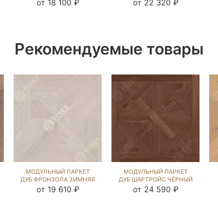
NEW (BRUSHED) 122540
NEW (BRUSHED) 120253
от 18 100 ₽
от 22 320 ₽
Рекомендуемые товары
МОДУЛЬНЫЙ ПАРКЕТ
МОДУЛЬНЫЙ ПАРКЕТ
ДУБ ФРОНЗОЛА ЗИМНЯЯ
ДУБ ШАРТРОЙС ЧЁРНЫЙ
СКАЗКА (SANDED) 122443
ОРЕХ (BRUSHED) 123236
от 19 610 ₽
от 24 590 ₽