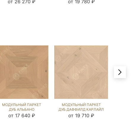
ЧЁРНЫЙ ОРЕХ (BRUSHED)
ОРЕХ (BRUSHED) 123955
(BRU
от 26 270 ₽
от 19 780 ₽
от
123590
МОДУЛЬНЫЙ ПАРКЕТ
МОДУЛЬНЫЙ ПАРКЕТ
МОДУ
ДУБ АЛЬБАНО
ДУБ ДАФФИЛД КАРЛАЙЛ
ДУБ Ж
ПРИНСТОН (BRUSHED)
NEW (BRUSHED) 123978
(BRU
от 17 640 ₽
от 19 710 ₽
от
119929