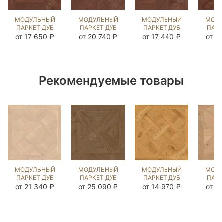
МОДУЛЬНЫЙ
МОДУЛЬНЫЙ
МОДУЛЬНЫЙ
МОД
ПАРКЕТ ДУБ
ПАРКЕТ ДУБ
ПАРКЕТ ДУБ
ПАРК
КЛИССОН
ЛИОН
КЕНИГ
ДЖ
от 17 650 ₽
от 20 740 ₽
от 17 440 ₽
от 2
ЧЁРНЫЙ
(МОДУЛЬ)
ШЛОСС
ЧЁ
ОРЕХ
ЧЁРНЫЙ
ЧЁРНЫЙ
О
(BRUSHED)
ОРЕХ
ОРЕХ
(BR
120018
(BRUSHED)
(BRUSHED)
12
125188
123532
Рекомендуемые товары
МОДУЛЬНЫЙ
МОДУЛЬНЫЙ
МОДУЛЬНЫЙ
МОД
ПАРКЕТ ДУБ
ПАРКЕТ ДУБ
ПАРКЕТ ДУБ
ПАРК
НОРТЕНБЕРГ
ПРАУД
ВЕРСАЛЬ
КА
от 21 340 ₽
от 25 090 ₽
от 14 970 ₽
от 1
КАРЛАЙЛ
ЭСТЕЙТ NEW
ГЕНТЛ NEW
ПРИ
NEW
(BRUSHED)
(BRUSHED)
(BR
(BRUSHED)
121346
1043348
12
121473