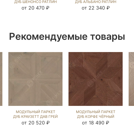
ДУБ ШЕНОНСО РАТЛИН
ДУБ АЛЬБАНО РАТЛИН
(BRUSHED) 122117
(BRUSHED) 123317
от 20 470 ₽
от 22 340 ₽
Рекомендуемые товары
МОДУЛЬНЫЙ ПАРКЕТ
МОДУЛЬНЫЙ ПАРКЕТ
ДУБ КРАУЗЕТТ ДАВ ГРЕЙ
ДУБ КОРФЕ ЧЁРНЫЙ
(BRUSHED) 122098
ОРЕХ (BRUSHED) 120894
от 20 520 ₽
от 18 490 ₽