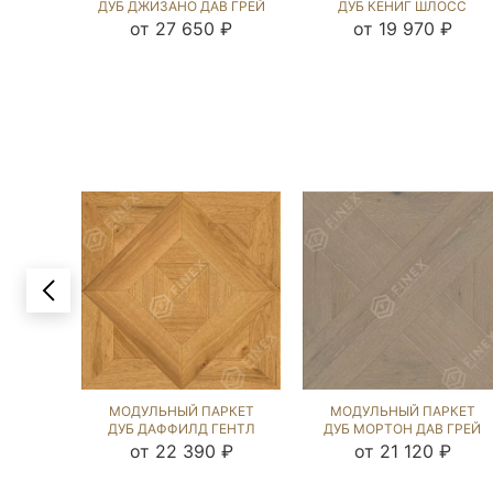
ДУБ ДЖИЗАНО ДАВ ГРЕЙ
ДУБ КЕНИГ ШЛОСС
(BRUSHED) 122649
РАТЛИН (BRUSHED)
от 27 650 ₽
от 19 970 ₽
124539
МОДУЛЬНЫЙ ПАРКЕТ
МОДУЛЬНЫЙ ПАРКЕТ
ДУБ ДАФФИЛД ГЕНТЛ
ДУБ МОРТОН ДАВ ГРЕЙ
NEW (BRUSHED) 1043719
(BRUSHED) 123635
от 22 390 ₽
от 21 120 ₽