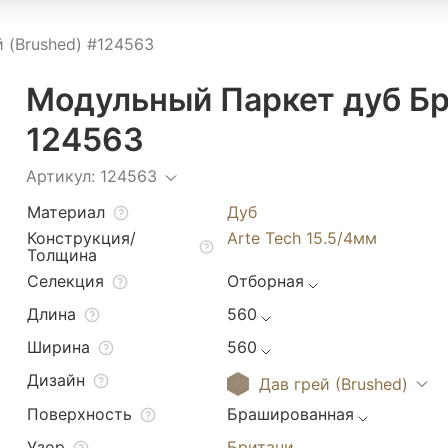
 (Brushed) #124563
Модульный Паркет дуб Бр
124563
Артикул: 124563
Материал
Дуб
Конструкция/
Arte Tech 15.5/4мм
Толщина
Селекция
Отборная
Длина
560
Ширина
560
Дизайн
Дав грей (Brushed)
Поверхность
Брашированная
Узор
Британи