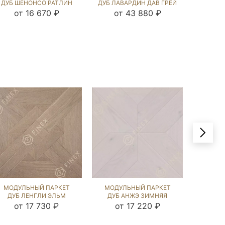
ДУБ ШЕНОНСО РАТЛИН
ДУБ ЛАВАРДИН ДАВ ГРЕЙ
ДУБ ЛА
(BRUSHED) 124505
(BRUSHED) 120859
(BRU
от 16 670 ₽
от 43 880 ₽
от
МОДУЛЬНЫЙ ПАРКЕТ
МОДУЛЬНЫЙ ПАРКЕТ
МОДУ
ДУБ ЛЕНГЛИ ЭЛЬМ
ДУБ АНЖЭ ЗИМНЯЯ
ДУБ ПР
(BRUSHED) 123267
СКАЗКА (SANDED) 121985
(BRU
от 17 730 ₽
от 17 220 ₽
от