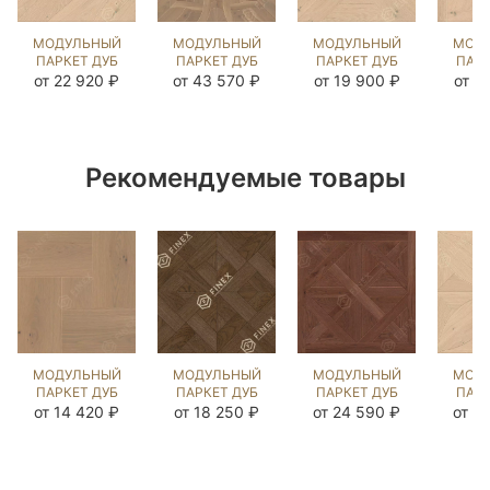
МОДУЛЬНЫЙ
МОДУЛЬНЫЙ
МОДУЛЬНЫЙ
МОД
ПАРКЕТ ДУБ
ПАРКЕТ ДУБ
ПАРКЕТ ДУБ
ПАРК
ЖЕНЕВА
ЛАВАРДИН
БЕЛЬВЕР
ДЖ
от 22 920 ₽
от 43 570 ₽
от 19 900 ₽
от 2
КАРЛАЙЛ
COLONIAL
(МОДУЛЬ)
КА
NEW
STYLE
КАРЛАЙЛ
(BRUSHED)
(BRUSHED)
NEW
(BR
121101
124626
(BRUSHED)
12
231087
Рекомендуемые товары
МОДУЛЬНЫЙ
МОДУЛЬНЫЙ
МОДУЛЬНЫЙ
МОД
ПАРКЕТ ДУБ
ПАРКЕТ ДУБ
ПАРКЕТ ДУБ
ПАРК
ПРОВЕНЦАЛЕ
ШЕВЕРНИ
ШАРТРОЙС
М
от 14 420 ₽
от 18 250 ₽
от 24 590 ₽
от 2
COLONIAL
MISSISSIPPI
ЧЁРНЫЙ
(МО
STYLE
(BRUSHED)
ОРЕХ
КА
(BRUSHED)
121083
(BRUSHED)
121798
123236
(BR