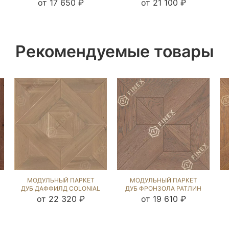
ЧЁРНЫЙ ОРЕХ (BRUSHED)
NEW (BRUSHED) 124944
от 17 650 ₽
от 21 100 ₽
124132
Рекомендуемые товары
МОДУЛЬНЫЙ ПАРКЕТ
МОДУЛЬНЫЙ ПАРКЕТ
ДУБ ДАФФИЛД COLONIAL
ДУБ ФРОНЗОЛА РАТЛИН
STYLE (BRUSHED) 124253
(BRUSHED) 123186
от 22 320 ₽
от 19 610 ₽