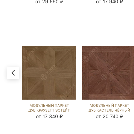
ЗВЕЗДОЙ ЭСТЕЙТ NEW
NEW (BRUSHED) 123435
от 29 690 ₽
от 17 940 ₽
(BRUSHED) 121623
МОДУЛЬНЫЙ ПАРКЕТ
МОДУЛЬНЫЙ ПАРКЕТ
ДУБ КРАУЗЕТТ ЭСТЕЙТ
ДУБ КАСТЕЛЬ ЧЁРНЫЙ
NEW (BRUSHED) 119870
ОРЕХ (BRUSHED) 124389
от 17 340 ₽
от 20 740 ₽