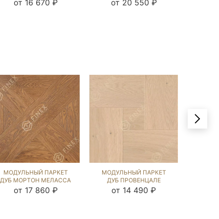
NEW (BRUSHED) 120204
NEW (BRUSHED) 124130
NEW (B
от 16 670 ₽
от 20 550 ₽
от
МОДУЛЬНЫЙ ПАРКЕТ
МОДУЛЬНЫЙ ПАРКЕТ
МОДУ
ДУБ МОРТОН МЕЛАССА
ДУБ ПРОВЕНЦАЛЕ
ДУБ МО
(BRUSHED) 121756
КАРЛАЙЛ NEW
STYLE (
от 17 860 ₽
от 14 490 ₽
от
(BRUSHED) 120836