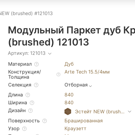
EW (brushed) #121013
Модульный Паркет дуб К
(brushed) 121013
Артикул: 121013
Материал
Дуб
Конструкция/
Arte Tech 15.5/4мм
Толщина
Селекция
Отборная
Длина
840
Ширина
840
Дизайн
Эстейт NEW (brushed)
Поверхность
Брашированная
Узор
Краузетт