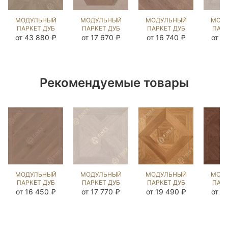
МОДУЛЬНЫЙ
МОДУЛЬНЫЙ
МОДУЛЬНЫЙ
МОД
ПАРКЕТ ДУБ
ПАРКЕТ ДУБ
ПАРКЕТ ДУБ
ПАРК
ЛАВАРДИН
ГИСЕН
ВИНСЕН
ШЕ
от 43 880 ₽
от 17 670 ₽
от 16 740 ₽
от 1
ДАВ ГРЕЙ
РАТЛИН
(МОДУЛЬ)
ДАВ
(BRUSHED)
(BRUSHED)
НОРДИК NEW
(BR
120859
122724
(BRUSHED)
12
120335
Рекомендуемые товары
МОДУЛЬНЫЙ
МОДУЛЬНЫЙ
МОДУЛЬНЫЙ
МОД
ПАРКЕТ ДУБ
ПАРКЕТ ДУБ
ПАРКЕТ ДУБ
ПАРК
ЛУВР РАТЛИН
ШЕНОНСО
ДАФФИЛД
НОРТ
от 16 450 ₽
от 17 770 ₽
от 19 490 ₽
от 2
(BRUSHED)
ЗИМНЯЯ
НАТУРАЛЬНЫЙ
ЧЁ
124142
СКАЗКА
(BRUSHED)
О
(SANDED)
122608
(BR
125170
12