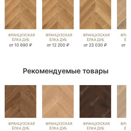
ФРАНЦУЗСКАЯ
ФРАНЦУЗСКАЯ
ФРАНЦУЗСКАЯ
ФРАН
ЁЛКА ДУБ
ЁЛКА ДУБ
ЁЛКА ДУБ
ЁЛК
НАТУРАЛЬНЫЙ
НАТУРАЛЬНЫЙ
НАТУРАЛЬНЫЙ
UNFI
от 10 690 ₽
от 12 200 ₽
от 23 030 ₽
от 1
(BRUSHED)
(BRUSHED)
UNI
L
143333
245591
(BRUSHED)
(BR
103188
24
Рекомендуемые товары
ФРАНЦУЗСКАЯ
ФРАНЦУЗСКАЯ
ФРАНЦУЗСКАЯ
ФРАН
ЁЛКА ДУБ
ЁЛКА ДУБ
ЁЛКА ДУБ
ЁЛК