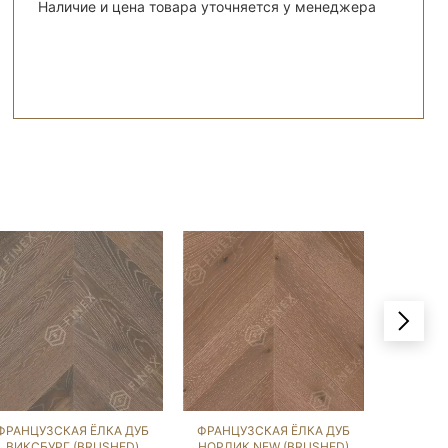
Наличие и цена товара уточняется у менеджера
ФРАНЦУЗСКАЯ ЁЛКА ДУБ
ФРАНЦУЗСКАЯ ЁЛКА ДУБ
ФРАНЦУ
ВИКСБУРГ (BRUSHED)
НОРДИК NEW (BRUSHED)
ГРЭМ (