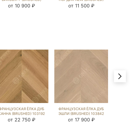
142985
142913
от 10 900 ₽
от 11 500 ₽
от
ФРАНЦУЗСКАЯ ЁЛКА ДУБ
ФРАНЦУЗСКАЯ ЁЛКА ДУБ
ФРАНЦУ
КАННА (BRUSHED) 103192
ЭШЛИ (BRUSHED) 103842
UNF
(BRU
от 22 750 ₽
от 17 900 ₽
от