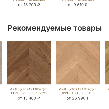
105963
142982
от 13 790 ₽
от 9 510 ₽
Рекомендуемые товары
ФРАНЦУЗСКАЯ ЁЛКА ДУБ
ФРАНЦУЗСКАЯ ЁЛКА ДУБ
БЕРТ (BRUSHED) 107220
ПРИНСТОН (BRUSHED)
102576
от 13 480 ₽
от 26 990 ₽