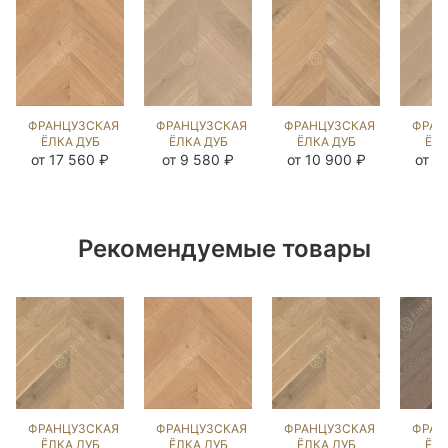
ФРАНЦУЗСКАЯ
ФРАНЦУЗСКАЯ
ФРАНЦУЗСКАЯ
ФРАН
ЁЛКА ДУБ
ЁЛКА ДУБ
ЁЛКА ДУБ
ЁЛК
ПРИНСТОН
ЭШЛИ
ВЕРДЖН
Э
от 17 560 ₽
от 9 580 ₽
от 10 900 ₽
от 1
(BRUSHED)
(BRUSHED)
(BRUSHED)
(BR
103282
296983
143317
10
Рекомендуемые товары
ФРАНЦУЗСКАЯ
ФРАНЦУЗСКАЯ
ФРАНЦУЗСКАЯ
ФРАН
ЁЛКА ДУБ
ЁЛКА ДУБ
ЁЛКА ДУБ
ЁЛК