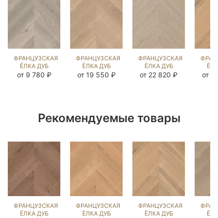
ФРАНЦУЗСКАЯ
ФРАНЦУЗСКАЯ
ФРАНЦУЗСКАЯ
ФРАН
ЁЛКА ДУБ
ЁЛКА ДУБ
ЁЛКА ДУБ
ЁЛК
МИЛТА
ЭШЛИ
ФИАТО
ВЕ
от 9 780 ₽
от 19 550 ₽
от 22 820 ₽
от 1
(BRUSHED)
(BRUSHED)
(BRUSHED)
(BR
140706
103546
1044442
14
Рекомендуемые товары
ФРАНЦУЗСКАЯ
ФРАНЦУЗСКАЯ
ФРАНЦУЗСКАЯ
ФРАН
ЁЛКА ДУБ
ЁЛКА ДУБ
ЁЛКА ДУБ
ЁЛК