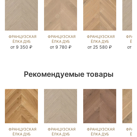
ФРАНЦУЗСКАЯ
ФРАНЦУЗСКАЯ
ФРАНЦУЗСКАЯ
ФРАН
ЁЛКА ДУБ
ЁЛКА ДУБ
ЁЛКА ДУБ
ЁЛК
ФИАТО
ЭШЛИ
ВЕРДЖН
Ф
от 9 350 ₽
от 9 780 ₽
от 25 580 ₽
от 1
(BRUSHED)
(BRUSHED)
(BRUSHED)
(BR
1038919
140720
103621
10
Рекомендуемые товары
ФРАНЦУЗСКАЯ
ФРАНЦУЗСКАЯ
ФРАНЦУЗСКАЯ
ФРАН
ЁЛКА ДУБ
ЁЛКА ДУБ
ЁЛКА ДУБ
ЁЛК