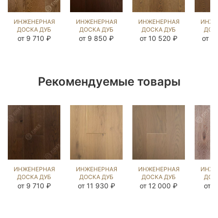
ИНЖЕНЕРНАЯ
ИНЖЕНЕРНАЯ
ИНЖЕНЕРНАЯ
ИНЖЕ
ДОСКА ДУБ
ДОСКА ДУБ
ДОСКА ДУБ
ДОС
ЭСТЕЙТ NEW
ЧЁРНЫЙ
СТРЕЙВУД
СТР
от 9 710 ₽
от 9 850 ₽
от 10 520 ₽
от 1
(SANDED)
ОРЕХ
(BRUSHED)
143702
(BRUSHED)
1040961
(BR
412973
10
Рекомендуемые товары
ИНЖЕНЕРНАЯ
ИНЖЕНЕРНАЯ
ИНЖЕНЕРНАЯ
ИНЖЕ
ДОСКА ДУБ
ДОСКА ДУБ
ДОСКА ДУБ
ДОС
МИДЛ
ПРИНСТОН
КЕРРЕРА
НОРД
от 9 710 ₽
от 11 930 ₽
от 12 000 ₽
от 7
(BRUSHED)
(BRUSHED)
(BRUSHED)
(BR
143873
473683
109348
42