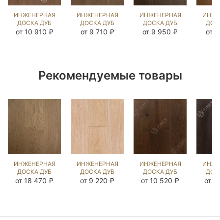
ИНЖЕНЕРНАЯ
ИНЖЕНЕРНАЯ
ИНЖЕНЕРНАЯ
ИНЖЕ
ДОСКА ДУБ
ДОСКА ДУБ
ДОСКА ДУБ
ДОС
ДЕНВЕР
БЬЁРН
MISSISSIPPI
Б
от 10 910 ₽
от 9 710 ₽
от 9 950 ₽
от 8
(BRUSHED)
(BRUSHED)
(BRUSHED)
(BR
423988
412904
202835
14
Рекомендуемые товары
ИНЖЕНЕРНАЯ
ИНЖЕНЕРНАЯ
ИНЖЕНЕРНАЯ
ИНЖЕ
ДОСКА ДУБ
ДОСКА ДУБ
ДОСКА ДУБ
ДОС
ЭСТЕЙТ NEW
СТЭЙН
МИДЛ
B
от 18 470 ₽
от 9 220 ₽
от 10 520 ₽
от 1
(BRUSHED)
(SANDED)
(BRUSHED)
(BR
892642
110092
196555
42