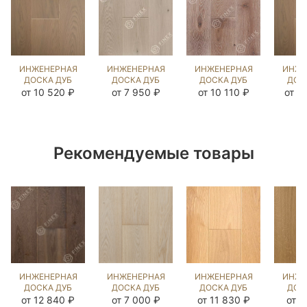
ИНЖЕНЕРНАЯ
ИНЖЕНЕРНАЯ
ИНЖЕНЕРНАЯ
ИНЖЕ
ДОСКА ДУБ
ДОСКА ДУБ
ДОСКА ДУБ
ДОС
КЕРРЕРА
ГРЭМ
НОРДИК NEW
КЕ
от 10 520 ₽
от 7 950 ₽
от 10 110 ₽
от 1
(BRUSHED)
(BRUSHED)
(BRUSHED)
(BR
109424
143775
202783
20
Рекомендуемые товары
ИНЖЕНЕРНАЯ
ИНЖЕНЕРНАЯ
ИНЖЕНЕРНАЯ
ИНЖЕ
ДОСКА ДУБ
ДОСКА ДУБ
ДОСКА ДУБ
ДОС
RIBBLE
ЭШЛИ OIL
КАННА
COL
от 12 840 ₽
от 7 000 ₽
от 11 830 ₽
от 9