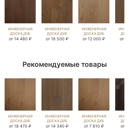
ИНЖЕНЕРНАЯ
ИНЖЕНЕРНАЯ
ИНЖЕНЕРНАЯ
ИНЖЕ
ДОСКА ДУБ
ДОСКА ДУБ
ДОСКА ДУБ
ДОС
ЧЁРНЫЙ
СТРЕЙВУД
ФЛЭТ УАЙТ
Б
от 14 480 ₽
от 16 500 ₽
от 12 000 ₽
от 1
ОРЕХ
UNI
(BRUSHED)
(BR
(SANDED)
(BRUSHED)
1040947
42
109744
1046169
Рекомендуемые товары
ИНЖЕНЕРНАЯ
ИНЖЕНЕРНАЯ
ИНЖЕНЕРНАЯ
ИНЖЕ
ДОСКА ДУБ
ДОСКА ДУБ
ДОСКА ДУБ
ДОС
БЕРТ
БЬЁРН
БЕРТ
B
от 18 470 ₽
от 14 340 ₽
от 7 810 ₽
от 7