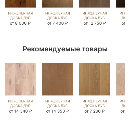
ИНЖЕНЕРНАЯ
ИНЖЕНЕРНАЯ
ИНЖЕНЕРНАЯ
ИНЖЕ
ДОСКА ДУБ
ДОСКА ДУБ
ДОСКА ДУБ
ДОС
18 ВЕК
БЕРТ
БЬЁРН
Д
от 8 000 ₽
от 7 400 ₽
от 12 750 ₽
от 7
(BRUSHED)
(BRUSHED)
(SANDED)
(BR
1038770
143628
202865
14
Рекомендуемые товары
ИНЖЕНЕРНАЯ
ИНЖЕНЕРНАЯ
ИНЖЕНЕРНАЯ
ИНЖЕ
ДОСКА ДУБ
ДОСКА ДУБ
ДОСКА ДУБ
ДОС
ПРИНСТОН
ЗАКАТ
COLONIAL
COL
от 14 340 ₽
от 14 350 ₽
от 7 230 ₽
от 1
(SANDED)
(BRUSHED)
STYLE UNI
S
109201
135916
(BRUSHED)
(BR
140339
11