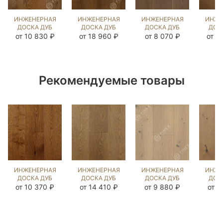
ИНЖЕНЕРНАЯ
ИНЖЕНЕРНАЯ
ИНЖЕНЕРНАЯ
ИНЖЕ
ДОСКА ДУБ
ДОСКА ДУБ
ДОСКА ДУБ
ДОС
ЭСТЕЙТ NEW
LUDLOW
БЬЁРН
Б
от 10 830 ₽
от 18 960 ₽
от 8 070 ₽
от 1
(SANDED)
(BRUSHED)
(SANDED)
(BR
143703
469479
110173
89
Рекомендуемые товары
ИНЖЕНЕРНАЯ
ИНЖЕНЕРНАЯ
ИНЖЕНЕРНАЯ
ИНЖЕ
ДОСКА ДУБ
ДОСКА ДУБ
ДОСКА ДУБ
ДОС
18 ВЕК
СТРЕЙВУД
ЭЛЬМ
РЕ
от 10 370 ₽
от 14 410 ₽
от 9 880 ₽
от 1
(BRUSHED)
(BRUSHED)
(BRUSHED)
1038772
1040952
202696
(BR
10