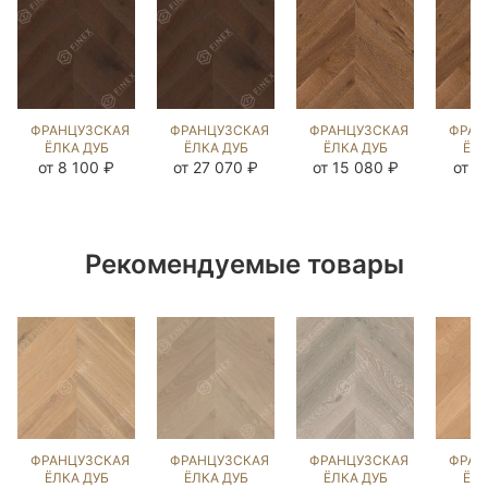
ФРАНЦУЗСКАЯ
ФРАНЦУЗСКАЯ
ФРАНЦУЗСКАЯ
ФРАН
ЁЛКА ДУБ
ЁЛКА ДУБ
ЁЛКА ДУБ
ЁЛК
СИЛ БРАУН
СИЛ БРАУН
БЕРТ
Б
от 8 100 ₽
от 27 070 ₽
от 15 080 ₽
от 1
(BRUSHED)
(BRUSHED)
(BRUSHED)
(BR
143291
102942
245863
21
Рекомендуемые товары
ФРАНЦУЗСКАЯ
ФРАНЦУЗСКАЯ
ФРАНЦУЗСКАЯ
ФРАН
ЁЛКА ДУБ
ЁЛКА ДУБ
ЁЛКА ДУБ
ЁЛК