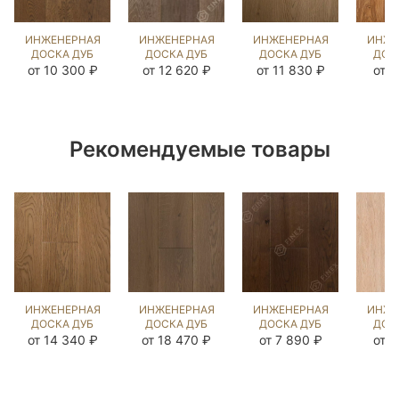
ИНЖЕНЕРНАЯ
ИНЖЕНЕРНАЯ
ИНЖЕНЕРНАЯ
ИНЖЕ
ДОСКА ДУБ
ДОСКА ДУБ
ДОСКА ДУБ
ДОС
СТРЕЙВУД
DARTMOOR
ЭСТЕЙТ NEW
МЕ
от 10 300 ₽
от 12 620 ₽
от 11 830 ₽
от 7
UNI
(BRUSHED)
(BRUSHED)
(BR
(BRUSHED)
534221
506999
14
1046110
Рекомендуемые товары
ИНЖЕНЕРНАЯ
ИНЖЕНЕРНАЯ
ИНЖЕНЕРНАЯ
ИНЖЕ
ДОСКА ДУБ
ДОСКА ДУБ
ДОСКА ДУБ
ДОС
БЕРТ
БЬЁРН
МИДЛ
С
от 14 340 ₽
от 18 470 ₽
от 7 890 ₽
от 7
(SANDED)
(BRUSHED)
(BRUSHED)
(SA
109522
867405
812633
14