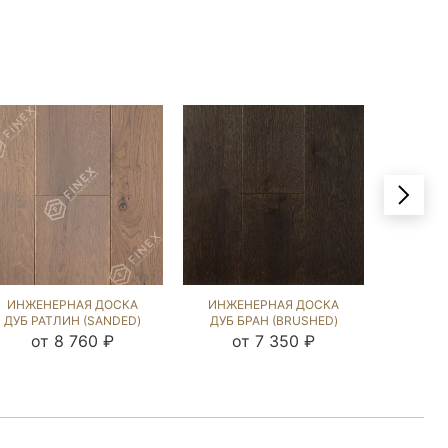
ИНЖЕНЕРНАЯ ДОСКА
ИНЖЕНЕРНАЯ ДОСКА
ИНЖЕ
ДУБ РАТЛИН (SANDED)
ДУБ БРАН (BRUSHED)
ДУБ Р
143642
1039950
от 8 760 ₽
от 7 350 ₽
от