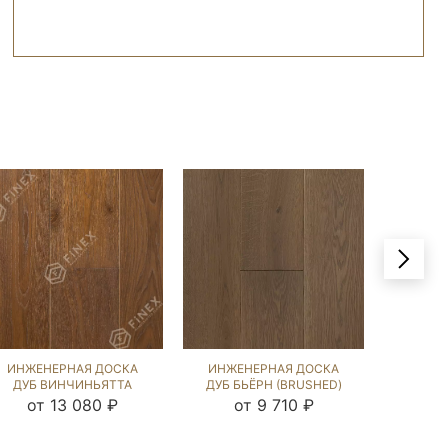
ИНЖЕНЕРНАЯ ДОСКА
ИНЖЕНЕРНАЯ ДОСКА
ИНЖЕ
ДУБ ВИНЧИНЬЯТТА
ДУБ БЬЁРН (BRUSHED)
ДУ
(BRUSHED) 570950
143658
(BRU
от 13 080 ₽
от 9 710 ₽
о