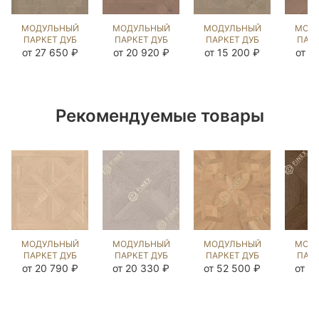
МОДУЛЬНЫЙ
МОДУЛЬНЫЙ
МОДУЛЬНЫЙ
МОД
ПАРКЕТ ДУБ
ПАРКЕТ ДУБ
ПАРКЕТ ДУБ
ПАРК
ДЖИЗАНО
КЛИССОН
ВЕРСАЛЬ
МО
от 27 650 ₽
от 20 920 ₽
от 15 200 ₽
от 1
ДАВ ГРЕЙ
РАТЛИН
ДАВ ГРЕЙ
РА
(BRUSHED)
(BRUSHED)
(BRUSHED)
(BR
122649
123053
122453
12
Рекомендуемые товары
МОДУЛЬНЫЙ
МОДУЛЬНЫЙ
МОДУЛЬНЫЙ
МОД
ПАРКЕТ ДУБ
ПАРКЕТ ДУБ
ПАРКЕТ ДУБ
ПАРК
ШАРТРОЙС
ШЕНОНСО
ЛАВАРДИН
Г
от 20 790 ₽
от 20 330 ₽
от 52 500 ₽
от 2
КАРЛАЙЛ
ДАВ ГРЕЙ
ПРИНСТОН
MISS
NEW
(BRUSHED)
(BRUSHED)
(BR
(BRUSHED)
123837
120878
12
123531