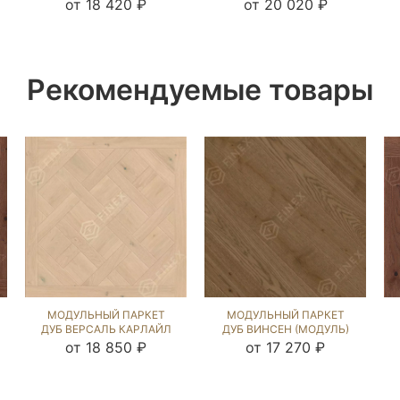
(BRUSHED) 121137
(BRUSHED) 120850
от 18 420 ₽
от 20 020 ₽
Рекомендуемые товары
МОДУЛЬНЫЙ ПАРКЕТ
МОДУЛЬНЫЙ ПАРКЕТ
ДУБ ВЕРСАЛЬ КАРЛАЙЛ
ДУБ ВИНСЕН (МОДУЛЬ)
NEW (BRUSHED) 125117
ЭСТЕЙТ NEW (BRUSHED)
от 18 850 ₽
от 17 270 ₽
123323