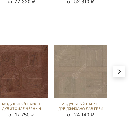
(BRUSHED) 121829
(BRUSHED) 124514
ГРЕЙ (
от 22 320 ₽
от 52 810 ₽
от
МОДУЛЬНЫЙ ПАРКЕТ
МОДУЛЬНЫЙ ПАРКЕТ
МОДУ
ДУБ ЭТОЙЛЕ ЧЁРНЫЙ
ДУБ ДЖИЗАНО ДАВ ГРЕЙ
ДУБ БЕ
ОРЕХ (BRUSHED) 122309
(BRUSHED) 123743
ДАВ Г
от 17 750 ₽
от 24 140 ₽
от