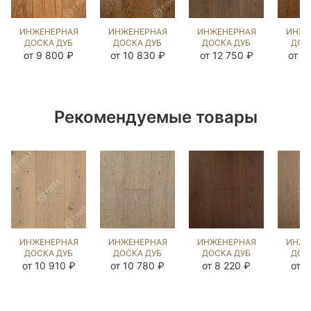
ИНЖЕНЕРНАЯ
ИНЖЕНЕРНАЯ
ИНЖЕНЕРНАЯ
ИНЖЕ
ДОСКА ДУБ
ДОСКА ДУБ
ДОСКА ДУБ
ДОС
МЕЛАССА
ЭСТЕЙТ NEW
БЬЁРН
ВИНЧ
от 9 800 ₽
от 10 830 ₽
от 12 750 ₽
от 1
(BRUSHED)
(SANDED)
(SANDED)
(BR
202734
143703
202865
57
Рекомендуемые товары
ИНЖЕНЕРНАЯ
ИНЖЕНЕРНАЯ
ИНЖЕНЕРНАЯ
ИНЖЕ
ДОСКА ДУБ
ДОСКА ДУБ
ДОСКА ДУБ
ДОС
ЭЛЬМ
ЧЕСТ
ЧЁРНЫЙ
РА
от 10 910 ₽
от 10 780 ₽
от 8 220 ₽
от 7
(BRUSHED)
(BRUSHED)
ОРЕХ
(BR
423955
413069
(SANDED)
14
109887