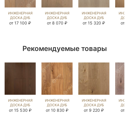
ИНЖЕНЕРНАЯ
ИНЖЕНЕРНАЯ
ИНЖЕНЕРНАЯ
ИНЖЕ
ДОСКА ДУБ
ДОСКА ДУБ
ДОСКА ДУБ
ДОС
PRESTON
СТЭЙН
МИЛТА OIL
ВЕ
от 17 100 ₽
от 8 070 ₽
от 15 320 ₽
от 7
(BRUSHED)
(BRUSHED)
(BRUSHED)
(BR
570932
109367
1042471
14
Рекомендуемые товары
ИНЖЕНЕРНАЯ
ИНЖЕНЕРНАЯ
ИНЖЕНЕРНАЯ
ИНЖЕ
ДОСКА ДУБ
ДОСКА ДУБ
ДОСКА ДУБ
ДОС
ЧЁРНЫЙ
МЕЛАССА
РИДС OIL
НОРД
от 15 530 ₽
от 10 830 ₽
от 9 220 ₽
от 7
ОРЕХ
(BRUSHED)
(BRUSHED)
(BR
(SANDED)
143850
1042613
14
892659