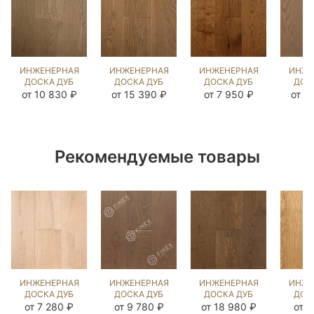
ИНЖЕНЕРНАЯ
ИНЖЕНЕРНАЯ
ИНЖЕНЕРНАЯ
ИНЖЕ
ДОСКА ДУБ
ДОСКА ДУБ
ДОСКА ДУБ
ДОС
ЭСТЕЙТ NEW
БЕРТ
18 ВЕК
ФЛЭ
от 10 830 ₽
от 15 390 ₽
от 7 950 ₽
от 1
(BRUSHED)
(SANDED)
(BRUSHED)
143979
892637
143935
(BR
10
Рекомендуемые товары
ИНЖЕНЕРНАЯ
ИНЖЕНЕРНАЯ
ИНЖЕНЕРНАЯ
ИНЖЕ
ДОСКА ДУБ
ДОСКА ДУБ
ДОСКА ДУБ
ДОС
КАРЛАЙЛ
ДЕНВЕР
СТРЕЙВУД
НАТУ
от 7 280 ₽
от 9 780 ₽
от 18 980 ₽
от 8