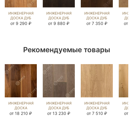
ИНЖЕНЕРНАЯ
ИНЖЕНЕРНАЯ
ИНЖЕНЕРНАЯ
ИНЖЕ
ДОСКА ДУБ
ДОСКА ДУБ
ДОСКА ДУБ
ДОС
МЕЛАССА
БРАН
МИДЛ
РИД
от 9 290 ₽
от 9 880 ₽
от 7 350 ₽
от 1
(BRUSHED)
(BRUSHED)
(BRUSHED)
(BR
413052
1039955
424079
10
Рекомендуемые товары
ИНЖЕНЕРНАЯ
ИНЖЕНЕРНАЯ
ИНЖЕНЕРНАЯ
ИНЖЕ
ДОСКА
ДОСКА ДУБ
ДОСКА ДУБ
ДОС
АМЕРИКАНСКИЙ
DARTMOOR
UNFINISHED
НАТУ
от 18 210 ₽
от 13 230 ₽
от 7 510 ₽
от 9
ОРЕХ
(BRUSHED)
LOOK UNI
(SA
DIAMOND UV
570926
(BRUSHED)
20
OIL (SANDED)
140275
102448